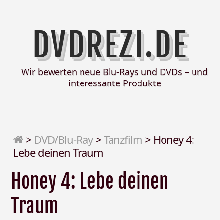
DVDREZI.DE
Wir bewerten neue Blu-Rays und DVDs – und
interessante Produkte
>
DVD/Blu-Ray
>
Tanzfilm
>
Honey 4:
Lebe deinen Traum
Honey 4: Lebe deinen
Traum