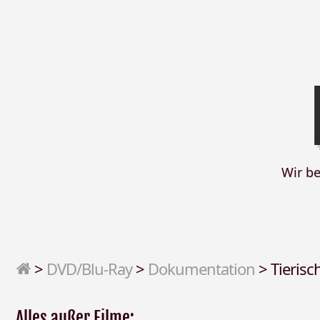
Wir b
>
DVD/Blu-Ray
>
Dokumentation
>
Tierisc
Alles außer Filme: