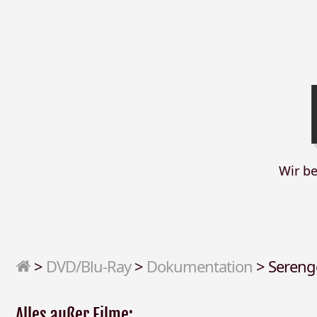
Wir b
>
DVD/Blu-Ray
>
Dokumentation
>
Serenge
Alles außer Filme: