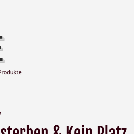
E
Produkte
e
 sterben & Kein Platz