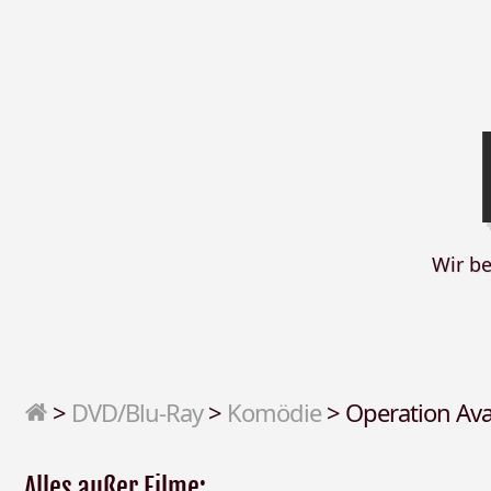
Wir b
>
DVD/Blu-Ray
>
Komödie
>
Operation Av
Alles außer Filme: