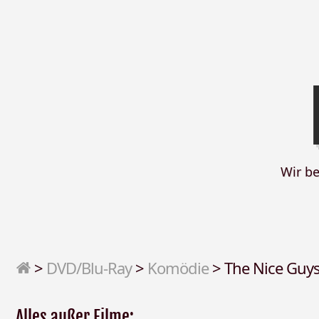
Wir b
>
DVD/Blu-Ray
>
Komödie
>
The Nice Guys
Alles außer Filme: