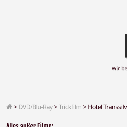
Wir b
>
DVD/Blu-Ray
>
Trickfilm
>
Hotel Transsil
Alles außer Filme: