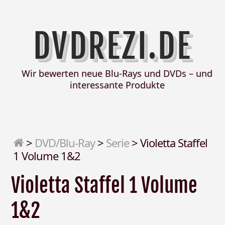
DVDREZI.DE
Wir bewerten neue Blu-Rays und DVDs – und
interessante Produkte
>
DVD/Blu-Ray
>
Serie
>
Violetta Staffel
1 Volume 1&2
Violetta Staffel 1 Volume
1&2