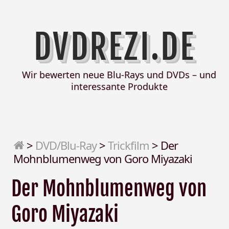
DVDREZI.DE
Wir bewerten neue Blu-Rays und DVDs – und
interessante Produkte
>
DVD/Blu-Ray
>
Trickfilm
>
Der
Mohnblumenweg von Goro Miyazaki
Der Mohnblumenweg von
Goro Miyazaki